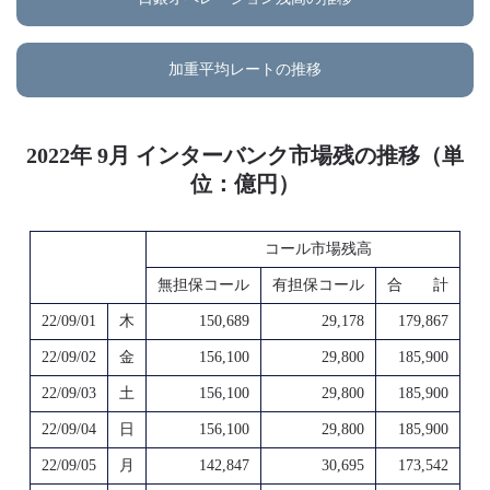
加重平均レートの推移
2022年 9月 インターバンク市場残の推移（単
位：億円）
コール市場残高
無担保コール
有担保コール
合 計
22/09/01
木
150,689
29,178
179,867
22/09/02
金
156,100
29,800
185,900
22/09/03
土
156,100
29,800
185,900
22/09/04
日
156,100
29,800
185,900
22/09/05
月
142,847
30,695
173,542