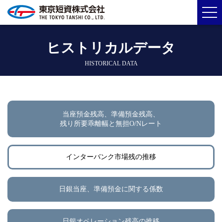
ヒストリカルデータ
HISTORICAL DATA
当座預金残高、準備預金残高、
残り所要乖離幅と無担O/Nレート
インターバンク市場残の推移
日銀当座、準備預金に関する係数
日銀オペレーション残高の推移