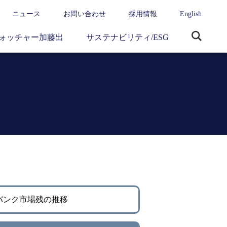
ニュース
お問い合わせ
採用情報
English
ォッチャー加藤出
サステナビリティ/ESG
サ
イ
ト
内
検
索
バンク市場残の推移