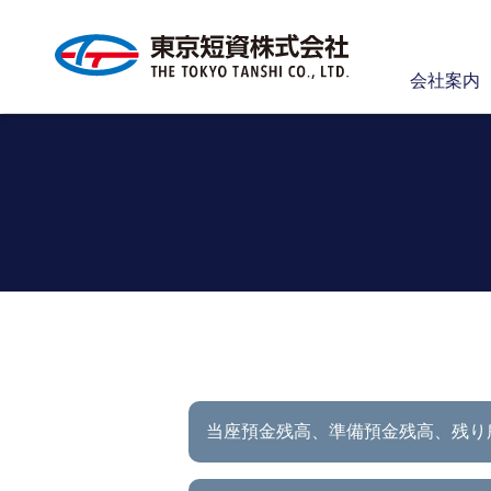
会社案内
当座預金残高、準備預金残高、
残り