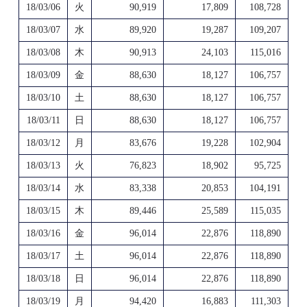
18/03/06
火
90,919
17,809
108,728
18/03/07
水
89,920
19,287
109,207
18/03/08
木
90,913
24,103
115,016
18/03/09
金
88,630
18,127
106,757
18/03/10
土
88,630
18,127
106,757
18/03/11
日
88,630
18,127
106,757
18/03/12
月
83,676
19,228
102,904
18/03/13
火
76,823
18,902
95,725
18/03/14
水
83,338
20,853
104,191
18/03/15
木
89,446
25,589
115,035
18/03/16
金
96,014
22,876
118,890
18/03/17
土
96,014
22,876
118,890
18/03/18
日
96,014
22,876
118,890
18/03/19
月
94,420
16,883
111,303