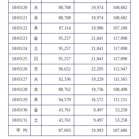
18/03/20
火
88,708
19,974
108,682
18/03/21
水
88,708
19,974
108,682
18/03/22
木
87,114
19,986
107,100
18/03/23
金
95,257
21,841
117,098
18/03/24
土
95,257
21,841
117,098
18/03/25
日
95,257
21,841
117,098
18/03/26
月
90,652
22,295
112,947
18/03/27
火
92,336
19,229
111,565
18/03/28
水
88,762
19,736
108,498
18/03/29
木
94,579
16,572
111,151
18/03/30
金
43,761
9,497
53,258
18/03/31
土
43,761
9,497
53,258
平 均
87,693
19,993
107,686