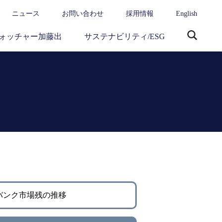
ニュース
お問い合わせ
採用情報
English
ォッチャー加藤出
サステナビリティ/ESG
サ
イ
ト
内
検
索
バンク市場残の推移