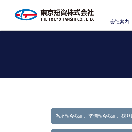
会社案内
当座預金残高、準備預金残高、
残り