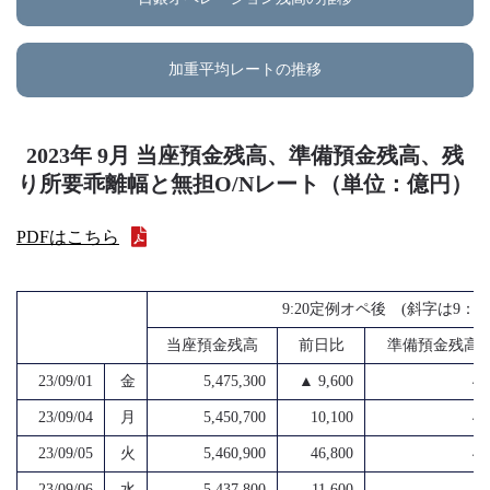
加重平均レートの推移
2023年 9月 当座預金残高、準備預金残高、残
り所要乖離幅と無担O/Nレート（単位：億円）
PDFはこちら
9:20定例オペ後 (斜字は9：
当座預金残高
前日比
準備預金残高
23/09/01
金
5,475,300
▲ 9,600
4,
23/09/04
月
5,450,700
10,100
4,
23/09/05
火
5,460,900
46,800
4,
23/09/06
水
5,437,800
11,600
4,