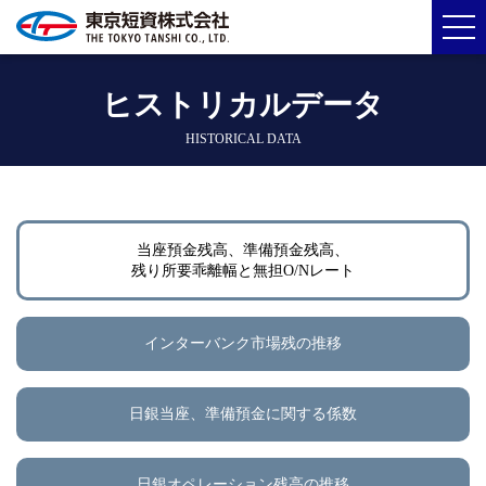
ヒストリカルデータ
HISTORICAL DATA
当座預金残高、準備預金残高、
残り所要乖離幅と無担O/Nレート
インターバンク市場残の推移
日銀当座、準備預金に関する係数
日銀オペレーション残高の推移