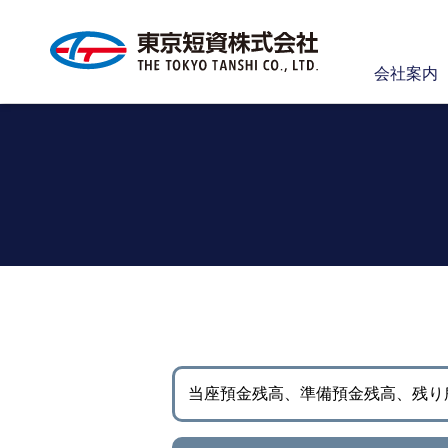
会社案内
当座預金残高、準備預金残高、
残り