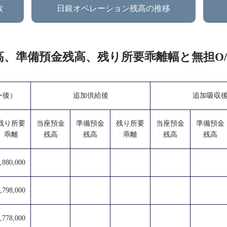
数
日銀オペレーション残高の推移
金残高、準備預金残高、残り所要乖離幅と無担
ー後）
追加供給後
追加吸収
残り所要
当座預金
準備預金
残り所要
当座預金
準備預金
乖離
残高
残高
乖離
残高
残高
,880,000
,798,000
,778,000