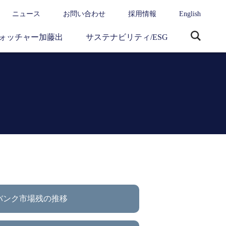
ニュース
お問い合わせ
採用情報
English
ォッチャー加藤出
サステナビリティ/ESG
サ
イ
ト
内
検
索
バンク市場残の推移