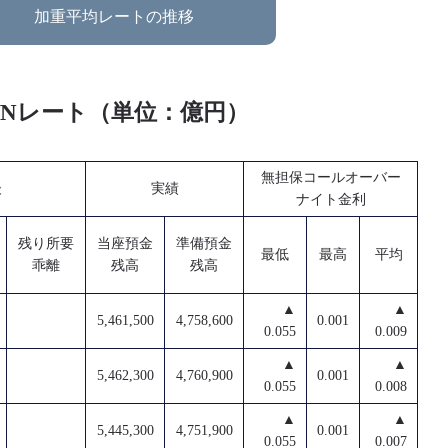
加重平均レートの推移
O/Nレート（単位：億円）
無担保コールオーバー
後
実績
ナイト金利
残り所要
当座預金
準備預金
最低
最高
平均
乖離
残高
残高
▲
▲
5,461,500
4,758,600
0.001
0.055
0.009
▲
▲
5,462,300
4,760,900
0.001
0.055
0.008
▲
▲
5,445,300
4,751,900
0.001
0.055
0.007