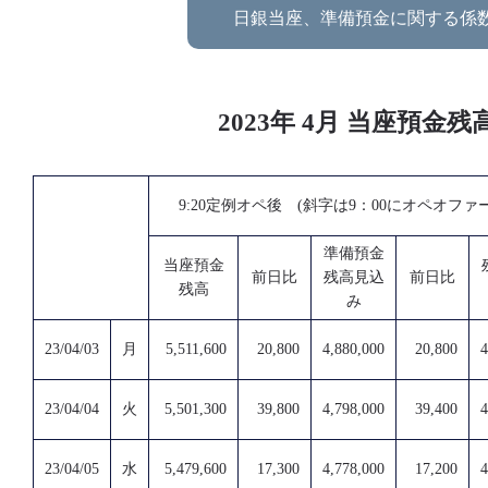
日銀当座、準備預金に関する係
2023年 4月 当座預
9:20定例オペ後 (斜字は9：00にオペオファ
準備預金
当座預金
前日比
残高見込
前日比
残高
み
23/04/03
月
5,511,600
20,800
4,880,000
20,800
4
23/04/04
火
5,501,300
39,800
4,798,000
39,400
4
23/04/05
水
5,479,600
17,300
4,778,000
17,200
4