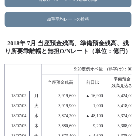
加重平均レートの推移
2018年 7月 当座預金残高、準備預金残高、残
り所要乖離幅と無担O/Nレート（単位：億円）
9:20定例オペ後 (斜字は9：0
準備預金
当座預金残高
前日比
残高見込み
18/07/02
月
3,919,600
▲ 16,900
3,424,000
18/07/03
火
3,919,900
1,000
3,418,000
18/07/04
水
3,874,200
▲ 48,100
3,374,000
18/07/05
木
3,880,600
9,200
3,388,000
18/07/06
金
3,873,400
▲ 4,600
3,378,000