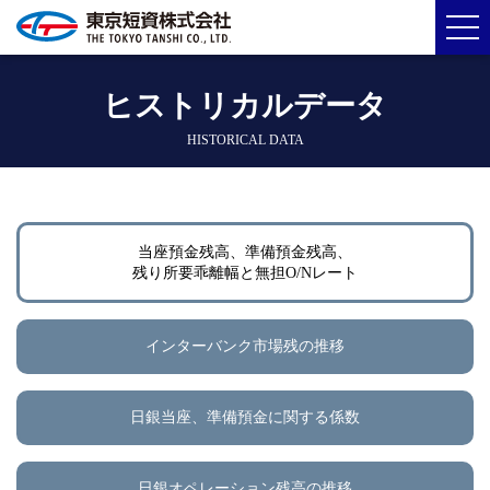
ヒストリカルデータ
HISTORICAL DATA
当座預金残高、準備預金残高、
残り所要乖離幅と無担O/Nレート
インターバンク市場残の推移
日銀当座、準備預金に関する係数
日銀オペレーション残高の推移