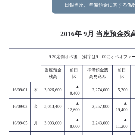
日銀当座、準備預金に関する係
2016年 9月 当座預
9:20定例オペ後 (斜字は9：00にオペオファ
当座預金
前日
準備預金残
前日
残高
比
高見込み
比
▲
16/09/01
木
3,026,600
2,274,000
5,300
8,400
▲
▲
16/09/02
金
3,013,400
2,257,000
12,600
19,400
▲
▲
16/09/05
月
3,003,600
2,243,000
8,600
11,200