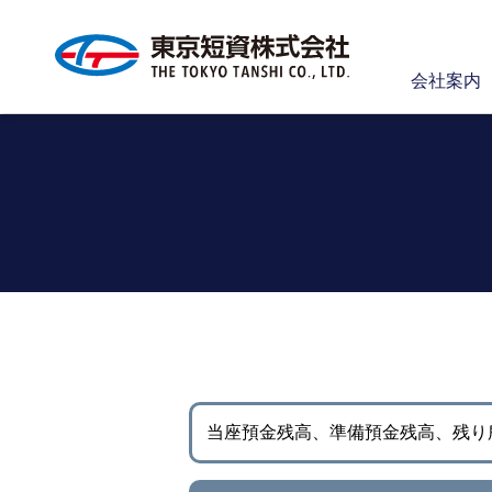
会社案内
当座預金残高、準備預金残高、
残り