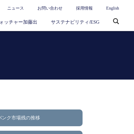
ニュース
お問い合わせ
採用情報
English
ォッチャー加藤出
サステナビリティ/ESG
サ
イ
ト
内
検
索
バンク市場残の推移