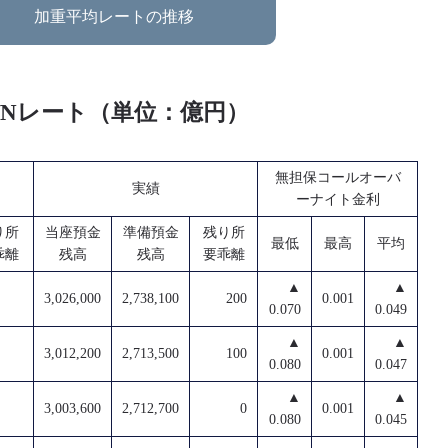
加重平均レートの推移
O/Nレート（単位：億円）
無担保コールオーバ
実績
ーナイト金利
り所
当座預金
準備預金
残り所
最低
最高
平均
乖離
残高
残高
要乖離
▲
▲
3,026,000
2,738,100
200
0.001
0.070
0.049
▲
▲
3,012,200
2,713,500
100
0.001
0.080
0.047
▲
▲
3,003,600
2,712,700
0
0.001
0.080
0.045