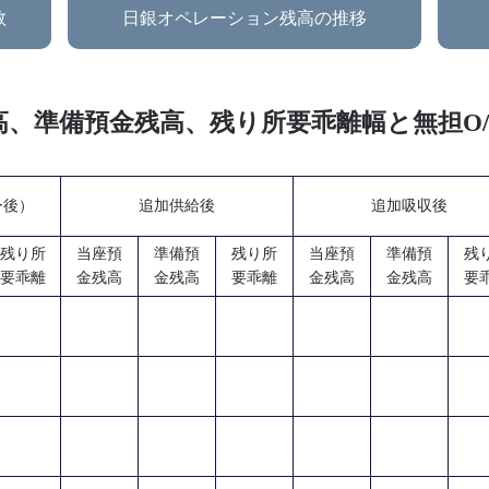
数
日銀オペレーション残高の推移
金残高、準備預金残高、残り所要乖離幅と無担
ー後）
追加供給後
追加吸収後
残り所
当座預
準備預
残り所
当座預
準備預
残
要乖離
金残高
金残高
要乖離
金残高
金残高
要