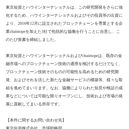
東京短資とハウインターナショナルは、この研究開発をさらに強
化するため、ハウインターナショナルおよびその役員等の出資に
より、2016年12月に設立されたブロックチェーンを専業とする企
業chaintopeを加えた3社で包括的な協働を行うことに合意し、こ
のたび覚書を締結しました。
東京短資とハウインターナショナルおよびchaintopeは、既存の金
融市場へのブロックチェーン技術の適用を検討するだけでなく、
ブロックチェーン技術そのものの可能性を高めるための研究開
発、およびそれを活した新たな金融サービスの構築等、様々な取
組を進めてまいります。なお、協働によりられた知見や検証の成
果などについては可能な限りオープンにし、技術および市場の発
展に貢献してまいる所存です。
【本件に関するお問い合わせ先】
東京短資株式会社 市場戦略部