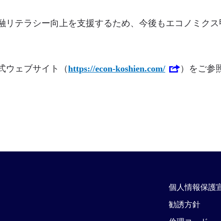
融リテラシー向上を支援するため、今後もエコノミクス
式ウェブサイト（
https://econ-koshien.com/
）をご参
個人情報保護
勧誘方針