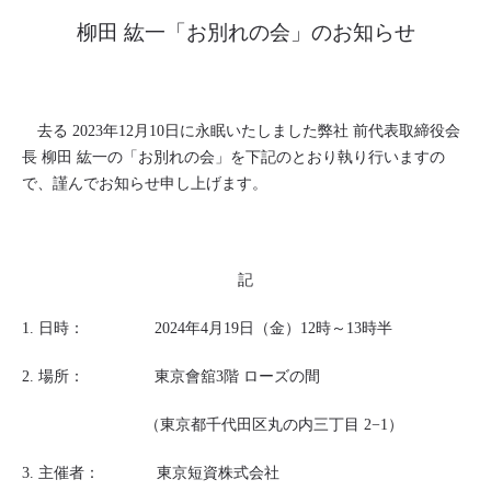
柳田 紘一「お別れの会」のお知らせ
去る
2023
年
12
月
10
日に永眠いたしました弊社 前代表取締役会
長 柳田 紘一の「お別れの会」を下記のとおり執り行いますの
で、謹んでお知らせ申し上げます。
記
1.
日時：
2024
年
4
月
19
日（金）
12
時～
13
時半
2.
場所：
東京會舘
3
階 ローズの間
（東京都千代田区丸の内三丁目
2−1
）
3.
主催者：
東京短資株式会社